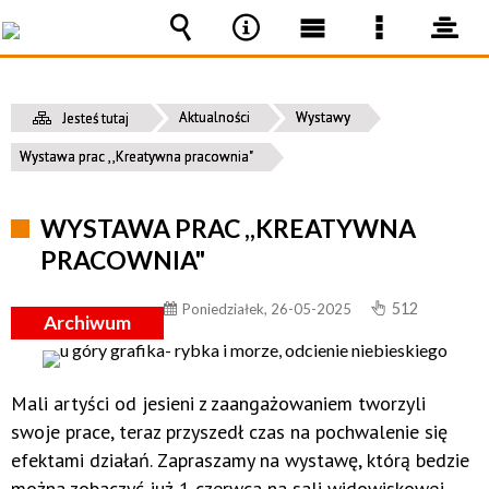
Wyszukiwarka
Narzędzia
Menu
Menu
pane
główne
szczegół
Aktualności
Wystawy
Jesteś tutaj
Wystawa prac ,,Kreatywna pracownia"
WYSTAWA PRAC ,,KREATYWNA
PRACOWNIA"
512
Poniedziałek, 26-05-2025
Archiwum
Mali artyści od jesieni z zaangażowaniem tworzyli
swoje prace, teraz przyszedł czas na pochwalenie się
efektami działań. Zapraszamy na wystawę, którą bedzie
można zobaczyć już 1 czerwca na sali widowiskowej