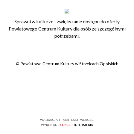
Sprawni w kulturze - zwiększanie dostępu do oferty
Powiatowego Centrum Kultury dla osób ze szczególnymi
potrzebami.
© Powiatowe Centrum Kultury w Strzelcach Opolskich
WALIDACJA:
HTML5
+
CSS3
+
WCAG 2.1
WYKONANIE
CONCEPT
INTERMEDIA