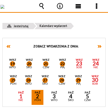
Wyszukiwarka
Narzędzia
Menu
Men
główne
szcz
Kalendarz wydarzeń
Jesteś tutaj
ZOBACZ WYDARZENIA Z DNIA:
WRZ
WRZ
WRZ
WRZ
WRZ
WRZ
23
24
19
20
21
22
WTO
ŚRO
CZW
PIĄ
SOB
NIE
WRZ
WRZ
WRZ
WRZ
WRZ
WRZ
30
25
26
27
28
29
PON
WTO
ŚRO
CZW
PIĄ
SOB
PAŹ
PAŹ
PAŹ
PAŹ
PAŹ
1
2
3
4
5
NIE
PON
WTO
ŚRO
CZW