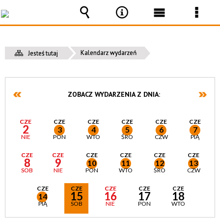
Wyszukiwarka
Narzędzia
Menu
Men
główne
szcz
Kalendarz wydarzeń
Jesteś tutaj
ZOBACZ WYDARZENIA Z DNIA:
CZE
CZE
CZE
CZE
CZE
CZE
2
3
4
5
6
7
NIE
PON
WTO
ŚRO
CZW
PIĄ
CZE
CZE
CZE
CZE
CZE
CZE
8
9
10
11
12
13
SOB
NIE
PON
WTO
ŚRO
CZW
CZE
CZE
CZE
CZE
CZE
15
16
17
18
14
PIĄ
SOB
NIE
PON
WTO