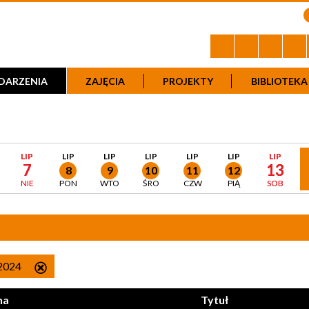
DARZENIA
ZAJĘCIA
PROJEKTY
BIBLIOTEKA
LIP
LIP
LIP
LIP
LIP
LIP
LIP
7
13
8
9
10
11
12
NIE
PON
WTO
ŚRO
CZW
PIĄ
SOB
 2024
Usuń
ten
na
Tytuł
filtr