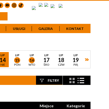
USŁUGI
GALERIA
KONTAKT
LIP
LIP
LIP
LIP
LIP
LIP
14
17
18
19
15
16
NIE
PON
WTO
ŚRO
CZW
PIĄ
FILTRY
Szukana fraza
Kategoria
Miejsce
Kategorie