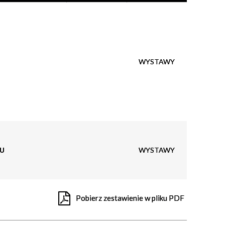
Trwające w
—
zakresie
WYSTAWY
Miejsce
Organizator
U
WYSTAWY
Pobierz zestawienie w pliku PDF