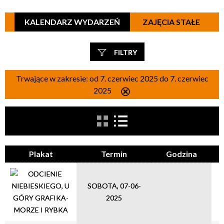
KALENDARZ WYDARZEŃ
ZAJĘCIA STAŁE
FILTRY
Szukana fraza
Trwające w zakresie:
od 7. czerwiec 2025 do 7. czerwiec
2025
Usuń
ten
filtr
Kategoria
Plakat
Termin
Godzina
Trwające w zakresie
—
SOBOTA, 07-06-
2025
Miejsce