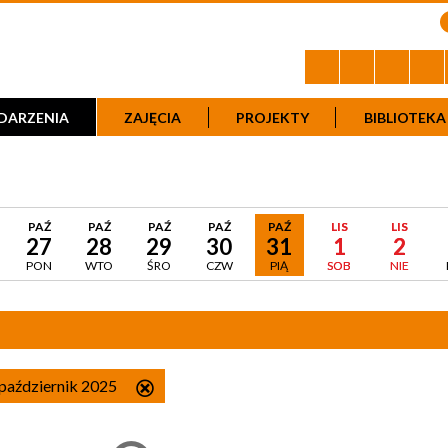
DARZENIA
ZAJĘCIA
PROJEKTY
BIBLIOTEKA
PAŹ
PAŹ
PAŹ
PAŹ
PAŹ
LIS
LIS
27
28
29
30
31
1
2
PON
WTO
ŚRO
CZW
PIĄ
SOB
NIE
 październik 2025
Usuń
ten
filtr