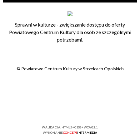
Sprawni w kulturze - zwiększanie dostępu do oferty
Powiatowego Centrum Kultury dla osób ze szczególnymi
potrzebami.
© Powiatowe Centrum Kultury w Strzelcach Opolskich
WALIDACJA:
HTML5
+
CSS3
+
WCAG 2.1
WYKONANIE
CONCEPT
INTERMEDIA