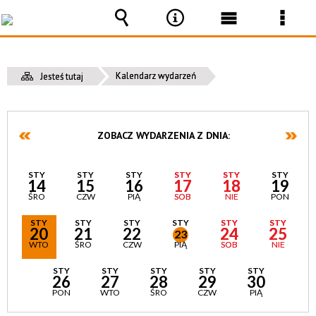
Wyszukiwarka
Narzędzia
Menu
Men
główne
szcz
Kalendarz wydarzeń
Jesteś tutaj
ZOBACZ WYDARZENIA Z DNIA:
STY
STY
STY
STY
STY
STY
14
15
16
17
18
19
ŚRO
CZW
PIĄ
SOB
NIE
PON
STY
STY
STY
STY
STY
STY
20
21
22
24
25
23
WTO
ŚRO
CZW
PIĄ
SOB
NIE
STY
STY
STY
STY
STY
26
27
28
29
30
PON
WTO
ŚRO
CZW
PIĄ