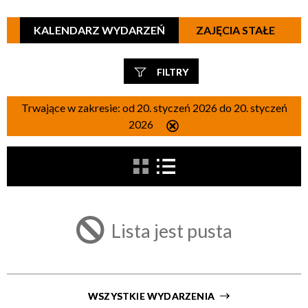
KALENDARZ WYDARZEŃ
ZAJĘCIA STAŁE
FILTRY
Szukana fraza
Trwające w zakresie:
od 20. styczeń 2026 do 20. styczeń
2026
Usuń
ten
filtr
Kategoria
Trwające w zakresie
Lista jest pusta
—
Miejsce
WSZYSTKIE WYDARZENIA