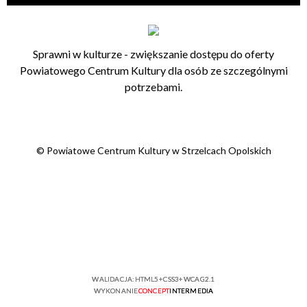
Sprawni w kulturze - zwiększanie dostępu do oferty
Powiatowego Centrum Kultury dla osób ze szczególnymi
potrzebami.
© Powiatowe Centrum Kultury w Strzelcach Opolskich
WALIDACJA:
HTML5
+
CSS3
+
WCAG 2.1
WYKONANIE
CONCEPT
INTERMEDIA