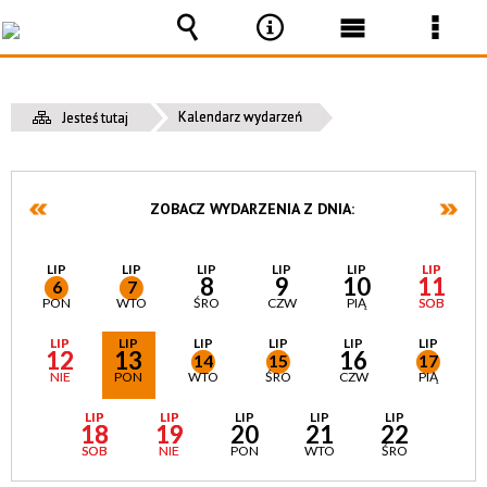
Wyszukiwarka
Narzędzia
Menu
Men
główne
szcz
Kalendarz wydarzeń
Jesteś tutaj
ZOBACZ WYDARZENIA Z DNIA:
LIP
LIP
LIP
LIP
LIP
LIP
8
9
10
11
6
7
PON
WTO
ŚRO
CZW
PIĄ
SOB
LIP
LIP
LIP
LIP
LIP
LIP
12
13
16
14
15
17
NIE
PON
WTO
ŚRO
CZW
PIĄ
LIP
LIP
LIP
LIP
LIP
18
19
20
21
22
SOB
NIE
PON
WTO
ŚRO