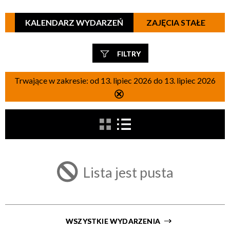
KALENDARZ WYDARZEŃ
ZAJĘCIA STAŁE
FILTRY
Szukana fraza
Trwające w zakresie:
od 13. lipiec 2026 do 13. lipiec 2026
Usuń
ten
filtr
Kategoria
Trwające w zakresie
Lista jest pusta
—
Miejsce
WSZYSTKIE WYDARZENIA